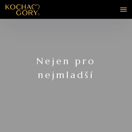
Nejen pro
nejmladší