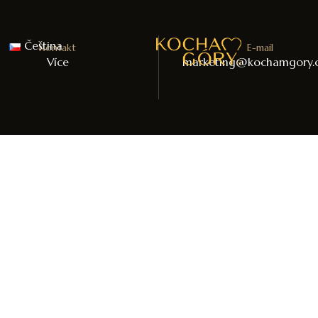
Čeština
Kontakt​
E-mail
Více
marketing@kochamgory