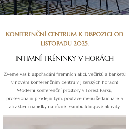
KONFERENČNÍ CENTRUM K DISPOZICI OD
LISTOPADU 2025.
I
N
T
I
M
N
Í
T
R
É
N
I
N
K
Y
V
H
O
R
Á
C
H
Zveme vás k uspořádání firemních akcí, večírků a banketů
v novém konferenčním centru v Jizerských horách!
Moderní konferenční prostory v Forest Parku,
profesionální prodejní tým, poutavé menu šéfkuchaře a
atraktivní nabídky na různé teambuildingové aktivity.