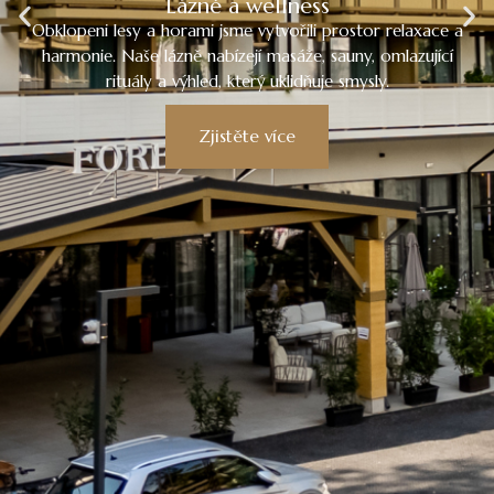
Lázně a wellness
Obklopeni lesy a horami jsme vytvořili prostor relaxace a
harmonie. Naše lázně nabízejí masáže, sauny, omlazující
rituály a výhled, který uklidňuje smysly.
Zjistěte více