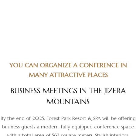
YOU CAN ORGANIZE A CONFERENCE IN
MANY ATTRACTIVE PLACES
B
U
S
I
N
E
S
S
M
E
E
T
I
N
G
S
I
N
T
H
E
J
I
Z
E
R
A
M
O
U
N
T
A
I
N
S
By the end of 2025, Forest Park Resort & SPA will be offering
business guests a modern, fully equipped conference space
with a total area of ​​563 square meters. Stylish interiors,