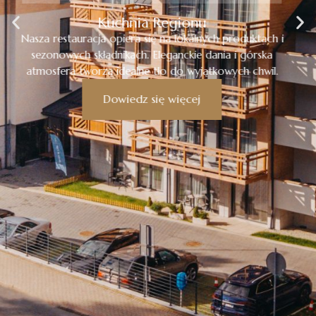
Spa & Wellness
W otoczeniu lasów i gór stworzyliśmy przestrzeń relaksu i
harmonii. Nasze spa oferuje masaże, sauny, rytuały odnowy
i widok, który koi zmysły.
Dowiedz się więcej